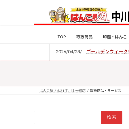
コ
ナ
ン
ビ
テ
ゲ
ン
ー
ツ
シ
TOP
取扱商品
印鑑・はんこ
へ
ョ
ス
ン
2026/04/28/
ゴールデンウィーク
キ
に
ッ
移
プ
動
はんこ屋さん21 中川１号線店
取扱商品・サービス
検
索: