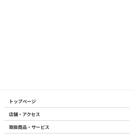
2026/03/19
はんこ屋さん21からのお知らせ
個人用印鑑の印材（素材）の選び方｜実印・銀行印・認印におす
すめは？
2026/03/09
はんこ屋さん21からのお知らせ
電子印鑑の使い方は？メリットやデメリットも解説
2026/02/13
はんこ屋さん21からのお知らせ
印鑑の書体（古印体・篆書体・印相体・楷書体・行書体）とは？
特徴とフォントの選び方
はんこ屋さん21からのお知らせ一覧 ≫
トップページ
店舗・アクセス
取扱商品・サービス