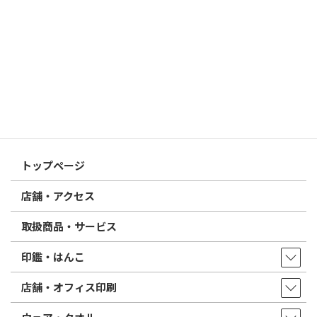
2026/03/09
はんこ屋さん21からのお知らせ
電子印鑑の使い方は？メリットやデメリットも解説
2026/02/13
はんこ屋さん21からのお知らせ
印鑑の書体（古印体・篆書体・印相体・楷書体・行書体）とは？
特徴とフォントの選び方
はんこ屋さん21からのお知らせ一覧 ≫
トップページ
店舗・アクセス
取扱商品・サービス
印鑑・はんこ
店舗・オフィス印刷