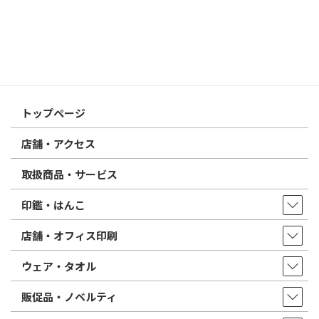
2026/02/13
はんこ屋さん21からのお知らせ
印鑑の書体（古印体・篆書体・印相体・楷書体・行書体）とは？
特徴とフォントの選び方
はんこ屋さん21からのお知らせ一覧 ≫
トップページ
店舗・アクセス
取扱商品・サービス
印鑑・はんこ
店舗・オフィス印刷
ウェア・タオル
販促品・ノベルティ