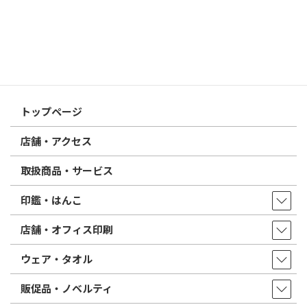
2026/02/13
はんこ屋さん21からのお知らせ
印鑑の書体（古印体・篆書体・印相体・楷書体・行書体）とは？
特徴とフォントの選び方
はんこ屋さん21からのお知らせ一覧 ≫
トップページ
店舗・アクセス
取扱商品・サービス
印鑑・はんこ
店舗・オフィス印刷
ウェア・タオル
販促品・ノベルティ