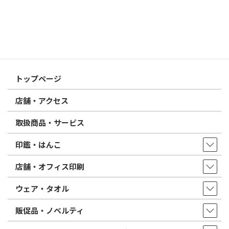
2026/02/13
はんこ屋さん21からのお知らせ
印鑑の書体（古印体・篆書体・印相体・楷書体・行書体）とは？
特徴とフォントの選び方
はんこ屋さん21からのお知らせ一覧 ≫
トップページ
店舗・アクセス
取扱商品・サービス
印鑑・はんこ
店舗・オフィス印刷
ウェア・タオル
販促品・ノベルティ